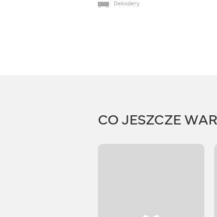
Dekodery
CO JESZCZE WA