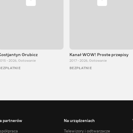
Kostjantyn Grubicz
Kanał WOW! Proste przepisy
015 - 2026
,
Gotowanie
2017 - 2026
,
Gotowanie
BEZPŁATNIE
BEZPŁATNIE
a partnerów
Na urządzeniach
półpraca
Telewizory i odtwarzacze