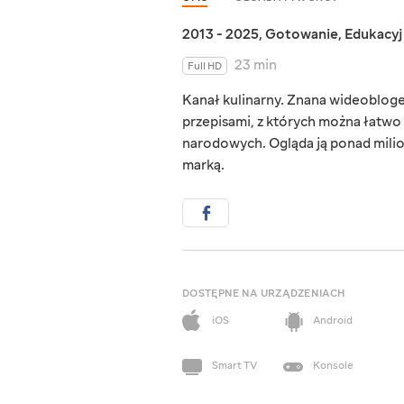
2013 - 2025
,
Gotowanie
,
Edukacy
23 min
Full HD
Kanał kulinarny. Znana wideobloge
przepisami, z których można łatwo
narodowych. Ogląda ją ponad milion
marką.
DOSTĘPNE NA URZĄDZENIACH
iOS
Android
Smart TV
Konsole