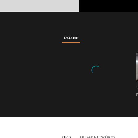
RÓŻNE
OPIS
OBSADA I TWÓRCY