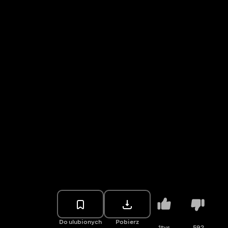
Do ulubionych
Pobierz
1tys.
592