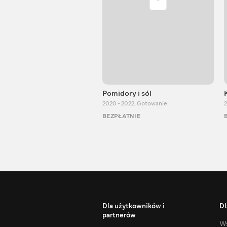
Pomidory i sól
2020 - 2022
,
Gotowanie
2
BEZPŁATNIE
Dla użytkowników i
Dl
partnerów
Ws