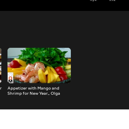
r
Appetizer with Mango and
Two Interesting Cheese
Shrimp for New Year_ Olga
Appetizers for New Year _
Matvei
Matvei