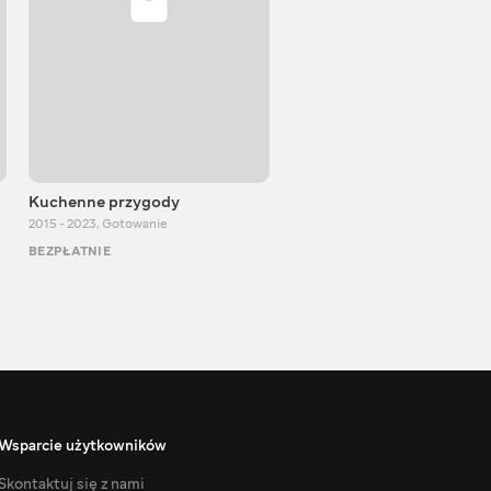
Kuchenne przygody
Igor Bilewicz
2015 - 2023
,
Gotowanie
2011 - 2026
,
Edukacyjne
BEZPŁATNIE
BEZPŁATNIE
Wsparcie użytkowników
Skontaktuj się z nami