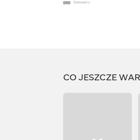
Dekodery
CO JESZCZE WA