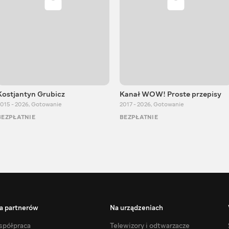
Kostjantyn Grubicz
Kanał WOW! Proste przepisy
015 - 2026
,
Gotowanie
2017 - 2026
,
Gotowanie
BEZPŁATNIE
BEZPŁATNIE
a partnerów
Na urządzeniach
półpraca
Telewizory i odtwarzacze