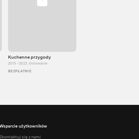
Kuchenne przygody
Igor Bilewicz
2015 - 2023
,
Gotowanie
2011 - 2026
,
Edukacyjne
BEZPŁATNIE
BEZPŁATNIE
Wsparcie użytkowników
Skontaktuj się z nami