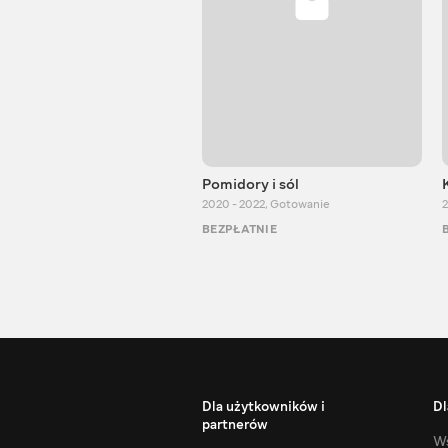
Pomidory i sól
2020 - 2022
,
Gotowanie
2
BEZPŁATNIE
Dla użytkowników i
Dl
partnerów
Ws