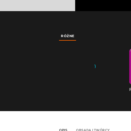
RÓŻNE
OPIS
OBSADA I TWÓRCY