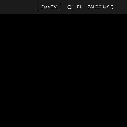
Free TV
PL
ZALOGUJ SIĘ