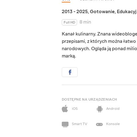
2013 - 2025
,
Gotowanie
,
Edukacy
8 min
Full HD
Kanał kulinarny. Znana wideobloge
przepisami, z których można łatwo
narodowych. Ogląda ją ponad milion
marką.
DOSTĘPNE NA URZĄDZENIACH
iOS
Android
Smart TV
Konsole