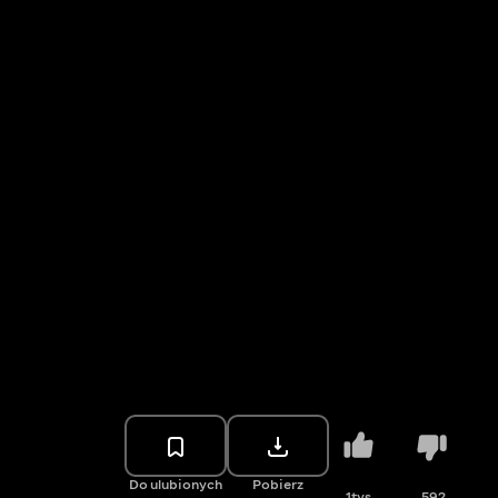
Do ulubionych
Pobierz
1tys.
592