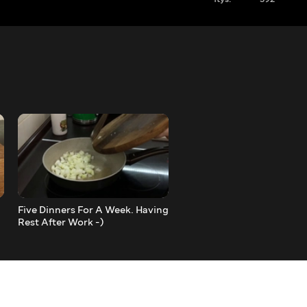
Five Dinners For A Week. Having
Stunning Eggplant Appeti
Rest After Work -)
'Teshchin Yazik" Delicious!