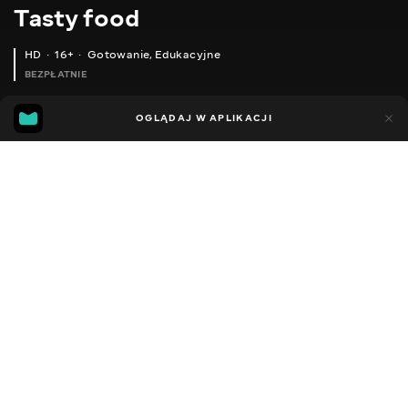
Тasty food
HD
16+
Gotowanie
,
Edukacyjne
BEZPŁATNIE
45
15
OGLĄDAJ W APLIKACJI
Dodano do ulubionych
UDOSTĘPNIJ
Różne
Facebook
Kopiuj link
TASTY AND ORIGINAL SNACK FOR A FESTIVE DINNER!
TASTY SNACKS WITH RED FISH WHICH WILL REPLACE ANY SALAD!
2013 - 2025
,
Ukraina
Gotowanie
,
Edukacyjne
,
Blogerzy
DŹWIĘK