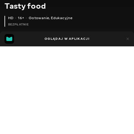
Тasty food
HD
16+
Gotowanie
,
Edukacyjne
BEZPŁATNIE
45
15
OGLĄDAJ W APLIKACJI
Dodano do ulubionych
UDOSTĘPNIJ
Różne
Facebook
Kopiuj link
BEST RECIPE OF SALAD WITH CHICKEN AND MUSHROOMS!
SALAD 'TOMATO' WHAT A DELICIOUS DISH!
2013 - 2025
,
Ukraina
Gotowanie
,
Edukacyjne
,
Blogerzy
DŹWIĘK