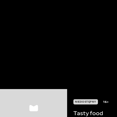
16+
NIEDOSTĘPNY
Тasty food