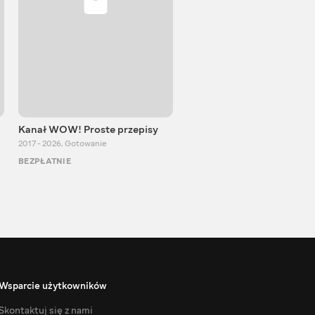
Kanał WOW! Proste przepisy
Kuchenne przygody
2017 - 2026
,
Gotowanie
2015 - 2023
,
Gotowanie
BEZPŁATNIE
BEZPŁATNIE
Wsparcie użytkowników
Skontaktuj się z nami