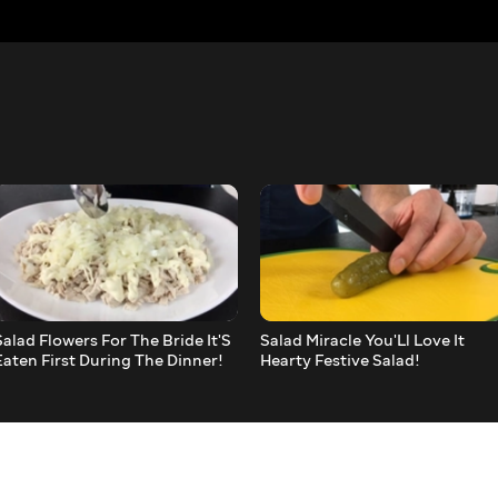
Salad Flowers For The Bride It'S
Salad Miracle You'Ll Love It
Eaten First During The Dinner!
Hearty Festive Salad!
Delicious!