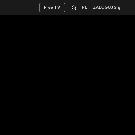
Free TV
PL
ZALOGUJ SIĘ