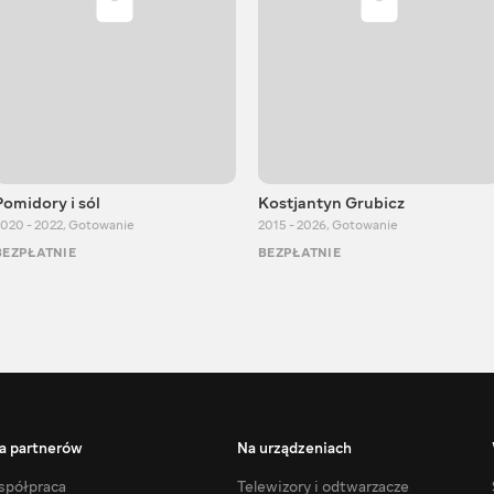
Pomidory i sól
Kostjantyn Grubicz
020 - 2022
,
Gotowanie
2015 - 2026
,
Gotowanie
BEZPŁATNIE
BEZPŁATNIE
a partnerów
Na urządzeniach
półpraca
Telewizory i odtwarzacze