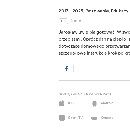
2013 - 2025
,
Gotowanie
,
Edukacy
4 min
HD
Jarosław uwielbia gotować. W swoi
przepisami. Oprócz dań na ciepło, 
dotyczące domowego przetwarzani
szczegółowe instrukcje krok po kr
DOSTĘPNE NA URZĄDZENIACH
iOS
Android
Smart TV
Konsole