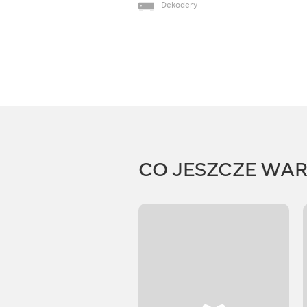
Dekodery
CO JESZCZE WA