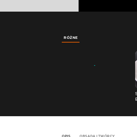
RÓŻNE
OPIS
OBSADA I TWÓRCY