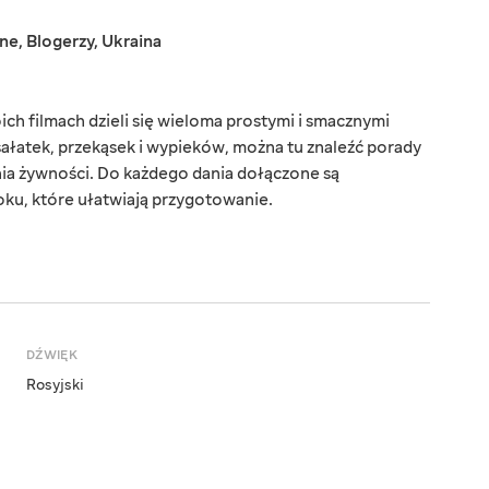
jne
,
Blogerzy
,
Ukraina
ch filmach dzieli się wieloma prostymi i smacznymi
sałatek, przekąsek i wypieków, można tu znaleźć porady
a żywności. Do każdego dania dołączone są
oku, które ułatwiają przygotowanie.
DŹWIĘK
Rosyjski