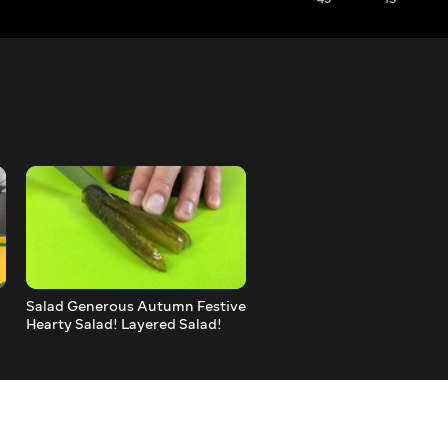
Salad Generous Autumn Festive
Salad Ladies Caprice, It Wi
Hearty Salad! Layered Salad!
Enjoyed By All!