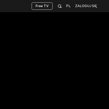
Free TV
PL
ZALOGUJ SIĘ