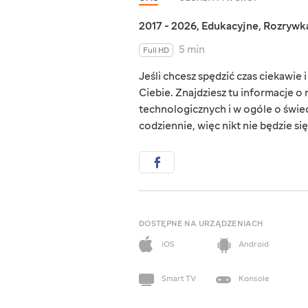
2017 - 2026
,
Edukacyjne
,
Rozrywk
5 min
Full HD
Jeśli chcesz spędzić czas ciekawie
Ciebie. Znajdziesz tu informacje o
technologicznych i w ogóle o świeci
codziennie, więc nikt nie będzie się
DOSTĘPNE NA URZĄDZENIACH
iOS
Android
Smart TV
Konsole