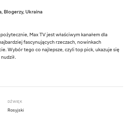
a
,
Blogerzy
,
Ukraina
 i pożytecznie, Max TV jest właściwym kanałem dla
 najbardziej fascynujących rzeczach, nowinkach
e. Wybór tego co najlepsze, czyli top pick, ukazuje się
 nudził.
DŹWIĘK
Rosyjski