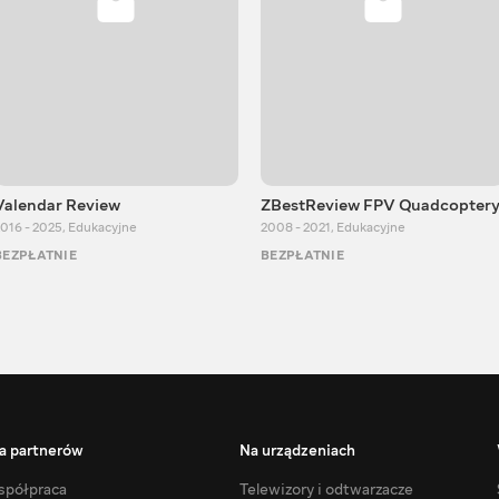
Valendar Review
ZBestReview FPV Quadcopter
016 - 2025
,
Edukacyjne
2008 - 2021
,
Edukacyjne
BEZPŁATNIE
BEZPŁATNIE
a partnerów
Na urządzeniach
półpraca
Telewizory i odtwarzacze