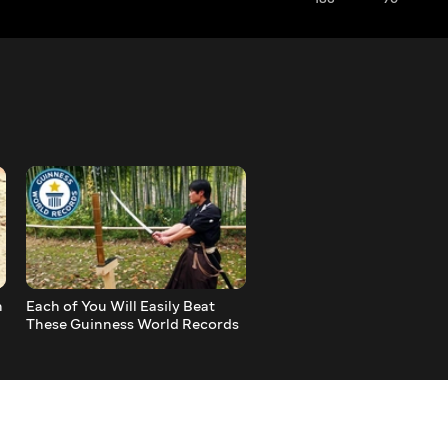
h
Each of You Will Easily Beat
Find out Who You Really A
These Guinness World Records
Top 10 _