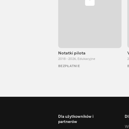
Notatki pilota
2018 - 2026
,
Edukacyjne
2
BEZPŁATNIE
Dla użytkowników i
Dl
partnerów
Ws