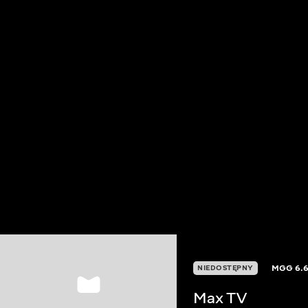
MGG
6.
NIEDOSTĘPNY
Max TV