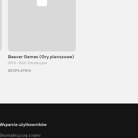
y
Beaver Games (Gry planszowe)
Od Zaika z Chin
2015 - 2021
,
Edukacyjne
2011 - 2025
,
Edukacyjne
BEZPŁATNIE
BEZPŁATNIE
Wsparcie użytkowników
Skontaktuj się z nami