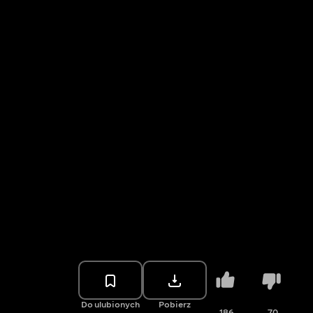
Do ulubionych
Pobierz
186
70