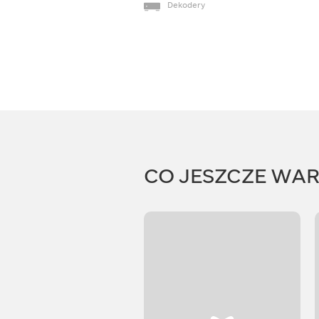
Dekodery
CO JESZCZE WA