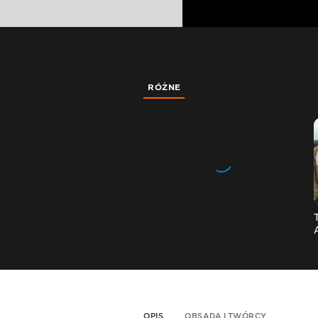
RÓŻNE
OPIS
OBSADA I TWÓRCY