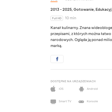
2013 - 2025
,
Gotowanie
,
Edukacy
10 min
Full HD
Kanał kulinarny. Znana wideobloge
przepisami, z których można łatwo
narodowych. Ogląda ją ponad milion
marką.
DOSTĘPNE NA URZĄDZENIACH
iOS
Android
Smart TV
Konsole