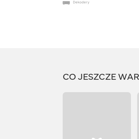
Dekodery
CO JESZCZE WA