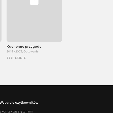
Kuchenne przygody
Igor Bilewicz
2015 - 2023
,
Gotowanie
2011 - 2026
,
Edukacyjne
BEZPŁATNIE
BEZPŁATNIE
Wsparcie użytkowników
Skontaktuj się z nami