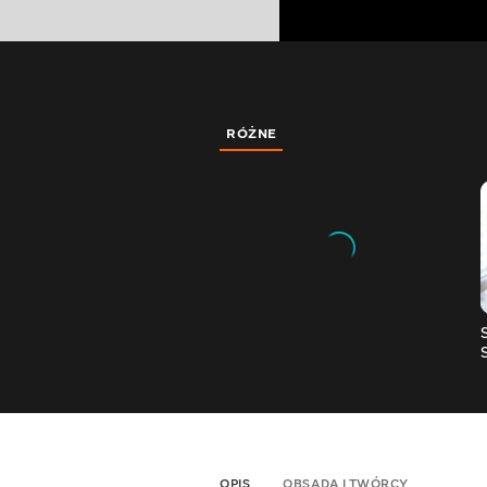
RÓŻNE
OPIS
OBSADA I TWÓRCY