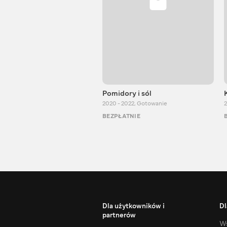
Pomidory i sól
2020 - 2022
,
Gotowanie
2
BEZPŁATNIE
Dla użytkowników i
Dl
partnerów
Ws