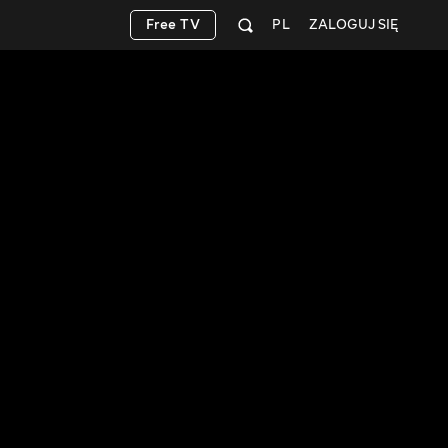
Free TV
PL
ZALOGUJ SIĘ