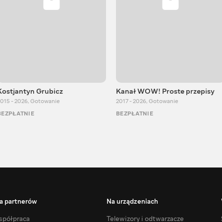
Kostjantyn Grubicz
Kanał WOW! Proste przepisy
015 - 2026
,
Gotowanie
2017 - 2026
,
Gotowanie
BEZPŁATNIE
BEZPŁATNIE
a partnerów
Na urządzeniach
półpraca
Telewizory i odtwarzacze