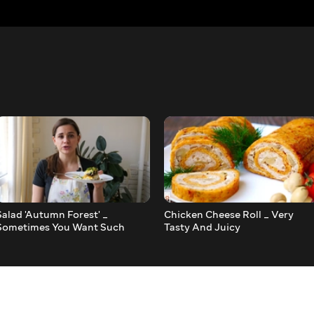
Salad 'Autumn Forest' _
Chicken Cheese Roll _ Very
Sometimes You Want Such
Tasty And Juicy
Salads So Much