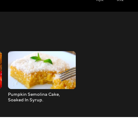
Pumpkin Semolina Cake,
Awesome Snack Marinate
Soaked In Syrup.
Champignons In A Very Ta
Marinade