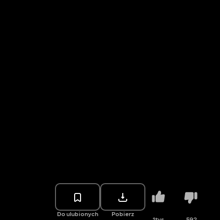
Do ulubionych
Pobierz
1tys.
592