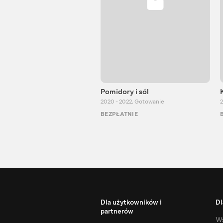
Pomidory i sól
2020 - 2022
,
Gotowanie
2
BEZPŁATNIE
Dla użytkowników i
Dl
partnerów
Ws