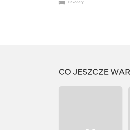
Dekodery
CO JESZCZE WA