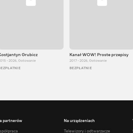
Kostjantyn Grubicz
Kanał WOW! Proste przepisy
015 - 2026
,
Gotowanie
2017 - 2026
,
Gotowanie
BEZPŁATNIE
BEZPŁATNIE
a partnerów
Na urządzeniach
półpraca
Telewizory i odtwarzacze