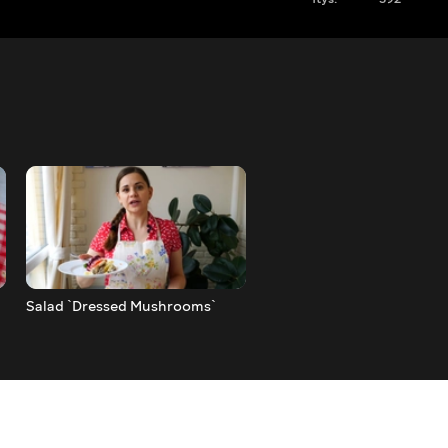
Salad `Dressed Mushrooms`
Stuffed Chicken Rolls for
Festive Table