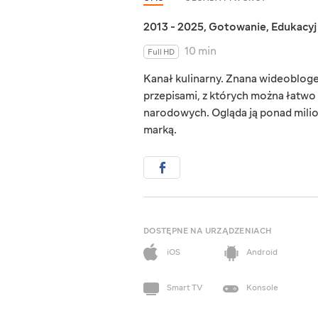
2013 - 2025
,
Gotowanie
,
Edukacy
10 min
Full HD
Kanał kulinarny. Znana wideobloge
przepisami, z których można łatwo
narodowych. Ogląda ją ponad milion
marką.
DOSTĘPNE NA URZĄDZENIACH
iOS
Android
Smart TV
Konsole