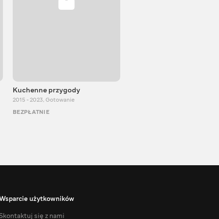
Kuchenne przygody
Igor Bilewicz
2015 - 2023
,
Gotowanie
2011 - 2026
,
Edukacyjne
BEZPŁATNIE
BEZPŁATNIE
Wsparcie użytkowników
Skontaktuj się z nami