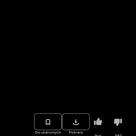
Do ulubionych
Pobierz
1tys.
592