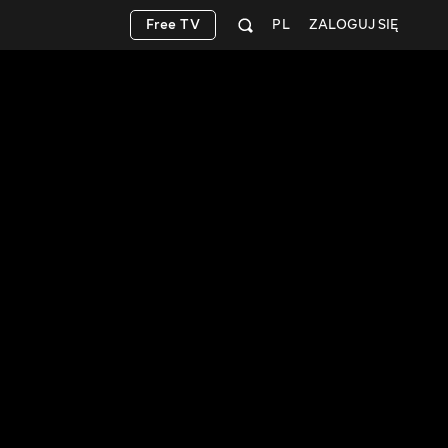
Free TV
PL
ZALOGUJ SIĘ