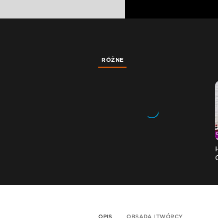
RÓŻNE
OPIS
OBSADA I TWÓRCY