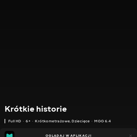
Krótkie historie
Full HD
6+
Krótkometrażowe
,
Dziecięce
MGG 6.4
IMDB
MGG
53
16
OGLĄDAJ W APLIKACJI