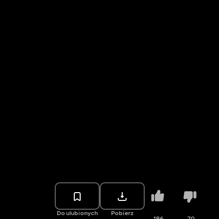
Do ulubionych
Pobierz
186
70