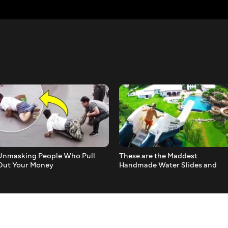
Unmasking People Who Pull
These are the Maddest
Out Your Money
Handmade Water Slides and
Rides in the World _ Top 10