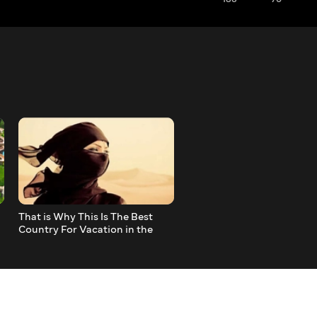
That is Why This Is The Best
It Happens Once in a Lifet
Country For Vacation in the
These Videos were Luckily
World
Filmed with the Camera