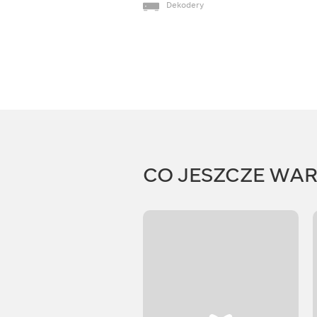
Dekodery
CO JESZCZE WA