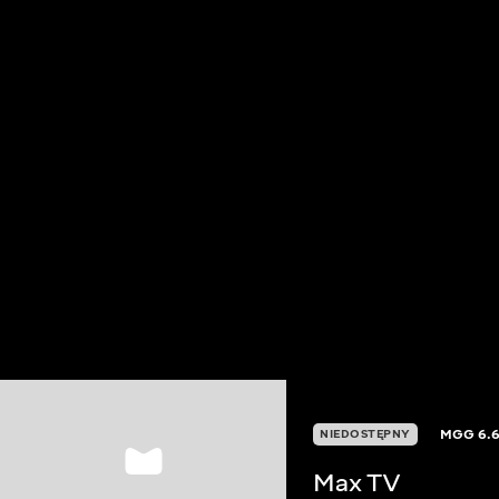
MGG
6.
NIEDOSTĘPNY
Max TV