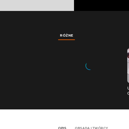
RÓŻNE
OPIS
OBSADA I TWÓRCY