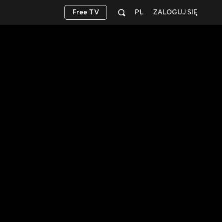
Free TV
PL
ZALOGUJ SIĘ