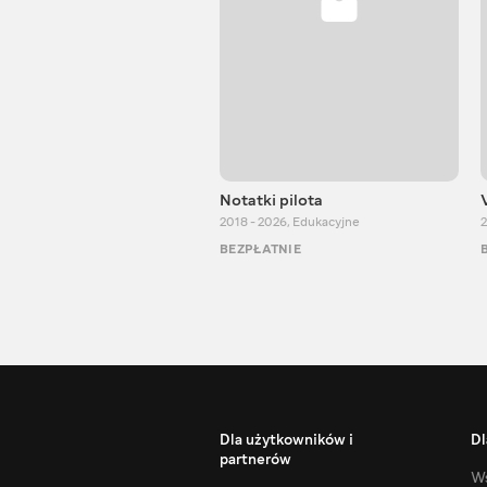
Notatki pilota
2018 - 2026
,
Edukacyjne
2
BEZPŁATNIE
Dla użytkowników i
Dl
partnerów
Ws