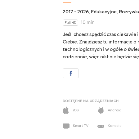
2017 - 2026
,
Edukacyjne
,
Rozrywk
10 min
Full HD
Jeśli chcesz spędzić czas ciekawie
Ciebie. Znajdziesz tu informacje o
technologicznych i w ogóle o świeci
codziennie, więc nikt nie będzie się
DOSTĘPNE NA URZĄDZENIACH
iOS
Android
Smart TV
Konsole