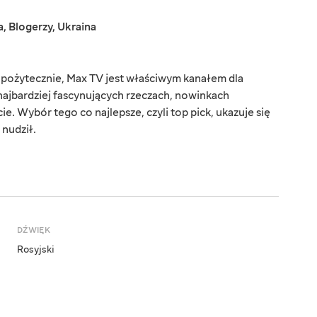
a
,
Blogerzy
,
Ukraina
 i pożytecznie, Max TV jest właściwym kanałem dla
 najbardziej fascynujących rzeczach, nowinkach
e. Wybór tego co najlepsze, czyli top pick, ukazuje się
 nudził.
DŹWIĘK
Rosyjski