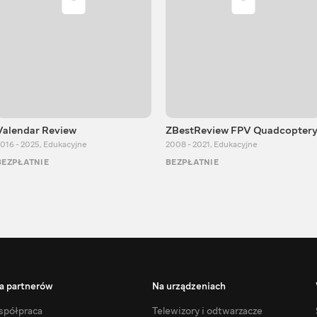
Valendar Review
ZBestReview FPV Quadcopter
016 - 2025
,
Edukacyjne
2008 - 2021
,
Edukacyjne
BEZPŁATNIE
BEZPŁATNIE
a partnerów
Na urządzeniach
półpraca
Telewizory i odtwarzacze