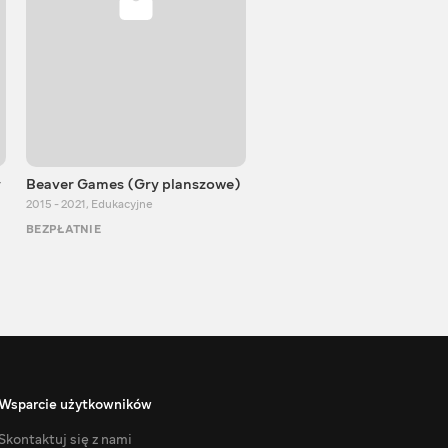
y
Beaver Games (Gry planszowe)
Od Zaika z Chin
2015 - 2021
,
Edukacyjne
2011 - 2025
,
Edukacyjne
BEZPŁATNIE
BEZPŁATNIE
Wsparcie użytkowników
Skontaktuj się z nami