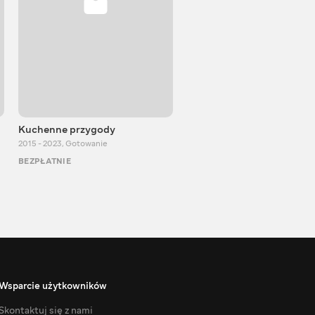
Kuchenne przygody
Igor Bilewicz
2015 - 2023
,
Gotowanie
2011 - 2026
,
Edukacyjne
BEZPŁATNIE
BEZPŁATNIE
Wsparcie użytkowników
Skontaktuj się z nami