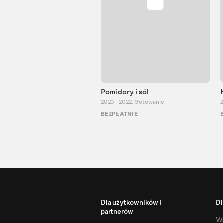
Pomidory i sól
2020 - 2022
,
Gotowanie
2
BEZPŁATNIE
Dla użytkowników i
Dl
partnerów
Ws