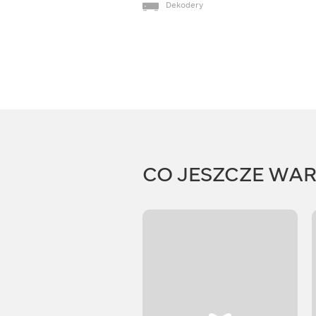
Dekodery
CO JESZCZE WA