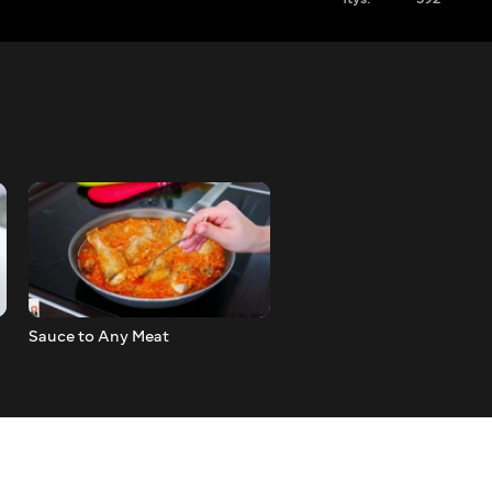
Sauce to Any Meat
EASTER BREAD RECIPE _
WET AND FRAGRANT