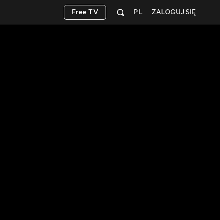
Free TV
PL
ZALOGUJ SIĘ