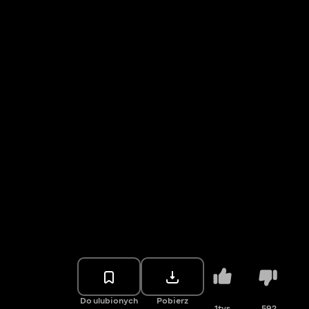
Do ulubionych
Pobierz
1tys.
592