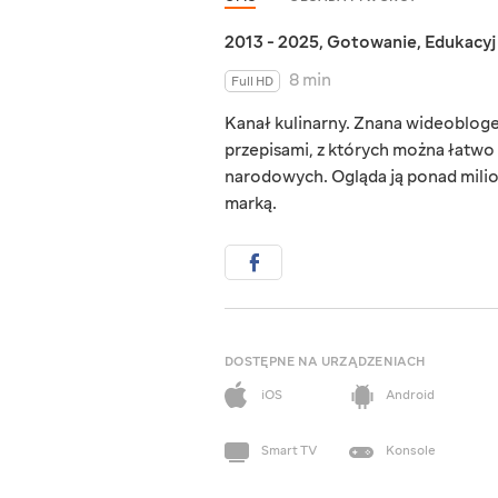
2013 - 2025
,
Gotowanie
,
Edukacy
8 min
Full HD
Kanał kulinarny. Znana wideobloge
przepisami, z których można łatwo
narodowych. Ogląda ją ponad milion
marką.
DOSTĘPNE NA URZĄDZENIACH
iOS
Android
Smart TV
Konsole