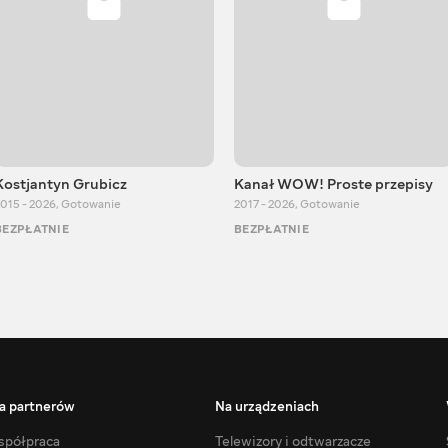
Kostjantyn Grubicz
Kanał WOW! Proste przepisy
015 - 2026
,
Gotowanie
2017 - 2026
,
Gotowanie
BEZPŁATNIE
BEZPŁATNIE
a partnerów
Na urządzeniach
półpraca
Telewizory i odtwarzacze