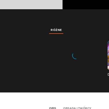
RÓŻNE
OPIS
OBSADA I TWÓRCY