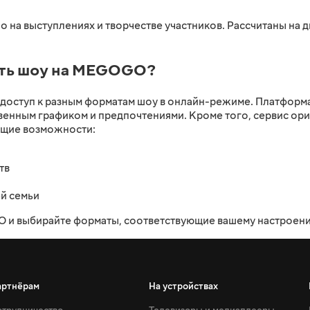
о на выступлениях и творчестве участников. Рассчитаны на
еть шоу на MEGOGO?
оступ к разным форматам шоу в онлайн-режиме. Платформа
твенным графиком и предпочтениями. Кроме того, сервис ори
ющие возможности:
тв
й семьи
 и выбирайте форматы, соответствующие вашему настроению
артнёрам
На устройствах