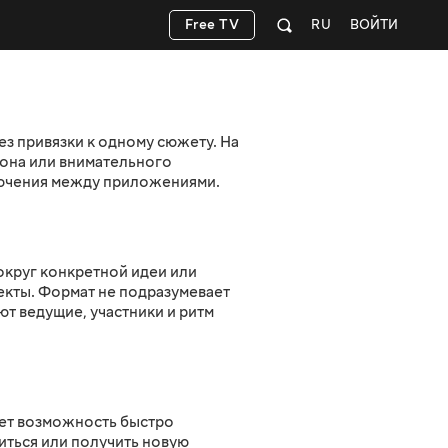
Free TV
RU
ВОЙТИ
ез привязки к одному сюжету. На
она или внимательного
лючения между приложениями.
круг конкретной идеи или
екты. Формат не подразумевает
т ведущие, участники и ритм
ает возможность быстро
иться или получить новую