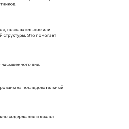
стников.
ное, познавательное или
й структуры. Это помогает
е насыщенного дня.
тированы на последовательный
ажно содержание и диалог.