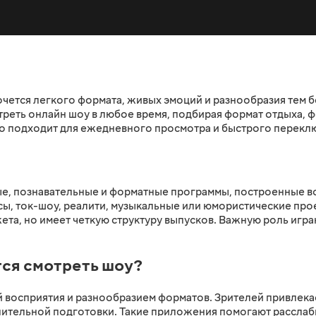
чется легкого формата, живых эмоций и разнообразия тем б
еть онлайн шоу в любое время, подбирая формат отдыха, ф
шо подходит для ежедневного просмотра и быстрого перек
е, познавательные и форматные программы, построенные во
рсы, ток-шоу, реалити, музыкальные или юмористические про
та, но имеет четкую структуру выпусков. Важную роль играю
ся смотреть шоу?
ой восприятия и разнообразием форматов. Зрителей привлек
лительной подготовки. Такие приложения помогают расслаб