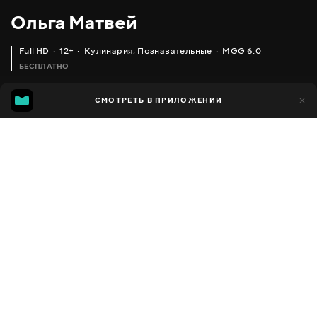
Ольга Матвей
Full HD
12+
Кулинария
,
Познавательные
MGG 6.0
БЕСПЛАТНО
MGG
1 тыс.
СМОТРЕТЬ В ПРИЛОЖЕНИИ
592
6.0
Добавлено в избранное
ПОДЕЛИТЬСЯ
Разное
Facebook
Скопировать ссылку
ТРАТИМ МАЛО ДЕНЕГ НА ЕДУ И ВСЯ СЕМЬЯ СЫТА
БАКЛАЖАНЫ КАК ГРИБЫ ОЧЕНЬ ПРОСТО И ВКУСНО!!!
2013 - 2025
,
Украина
Кулинария
,
Познавательные
,
Блогер