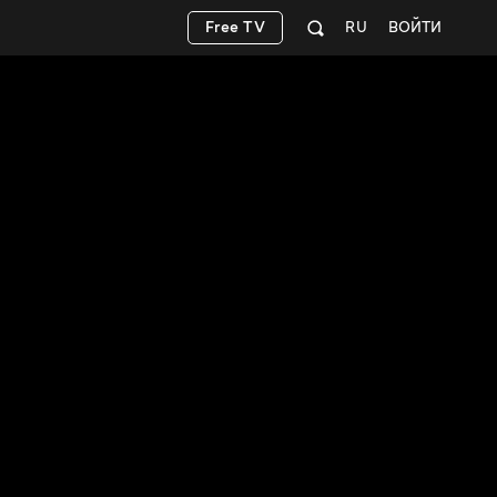
Free TV
RU
ВОЙТИ