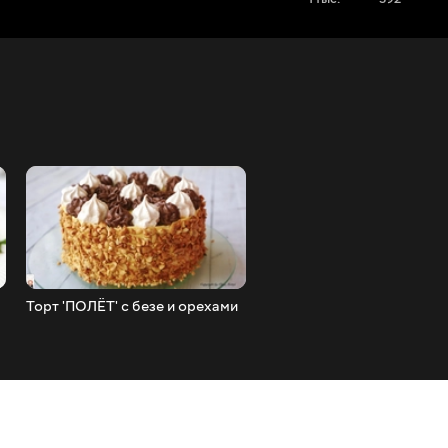
Торт 'ПОЛЁТ' с безе и орехами
Сливочные плюшки с изю