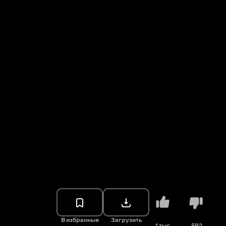
В избранные
Загрузить
1 тыс.
592