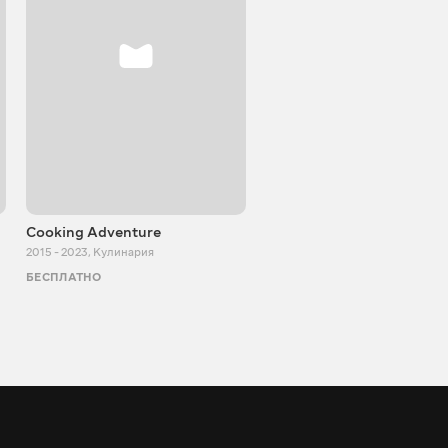
Cooking Adventure
Игорь Билевич
2015 - 2023
,
Кулинария
2011 - 2026
,
Познавательные
БЕСПЛАТНО
БЕСПЛАТНО