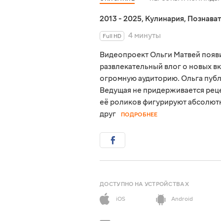
2013 - 2025
,
Кулинария
,
Познава
4 минуты
Full HD
Видеопроект Ольги Матвей появил
развлекательный влог о новых вк
огромную аудиторию. Ольга пуб
Ведущая не придерживается реце
её роликов фигурируют абсолютн
друг
ПОДРОБНЕЕ
ДОСТУПНО НА УСТРОЙСТВАХ
iOS
Android