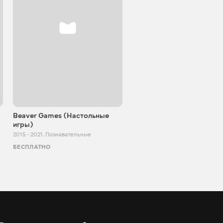
Beaver Games (Настольные
От Заики из Китая
игры)
2011 - 2025
,
Познавательные
2015 - 2021
,
Познавательные
БЕСПЛАТНО
БЕСПЛАТНО