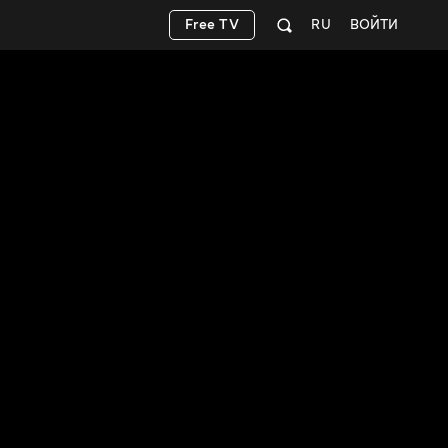
Free TV
RU
ВОЙТИ