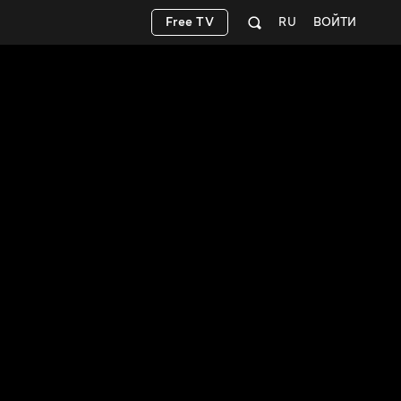
Free TV
RU
ВОЙТИ