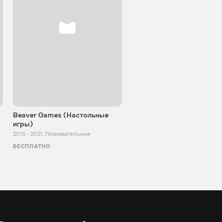
Beaver Games (Настольные
От Заики из Китая
игры)
2011 - 2025
,
Познавательные
2015 - 2021
,
Познавательные
БЕСПЛАТНО
БЕСПЛАТНО