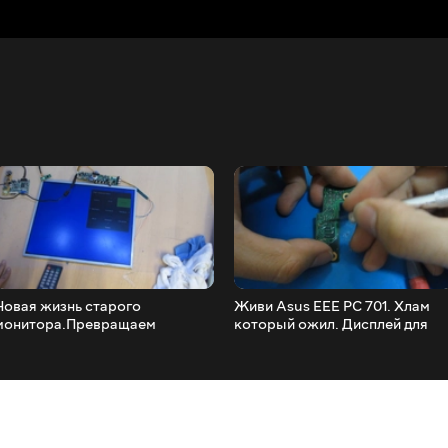
Новая жизнь старого
Живи Asus EEE PC 701. Хлам
монитора.Превращаем
который ожил. Дисплей для
монитор Asus vb191t в
Raspberry
телевизор с DVB-T2 DVB-C
DVB-S2.