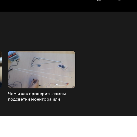
Чем и как проверить лампы
Обзор универсального
подсветки монитора или
скалера RR52C.04A с DVB
телевизора. Тестеры ламп
DVB-C DVB-S2
CCFL