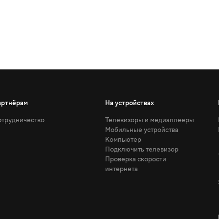
артнёрам
На устройствах
трудничество
Телевизоры и медиаплееры
Мобильные устройства
Компьютер
Подключить телевизор
Проверка скорости
интернета