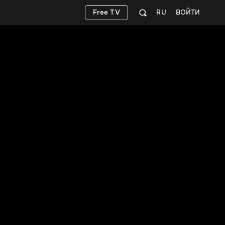
Free TV
RU
ВОЙТИ