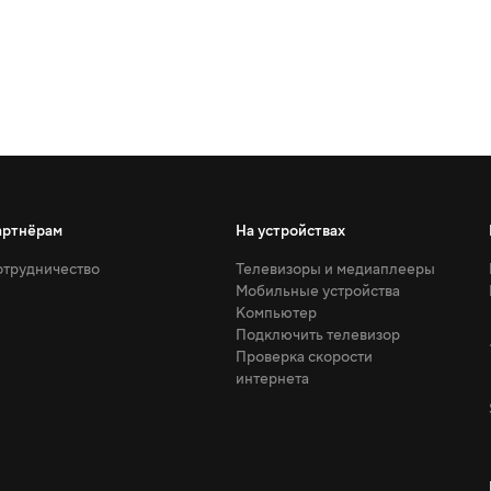
артнёрам
На устройствах
трудничество
Телевизоры и медиаплееры
Мобильные устройства
Компьютер
Подключить телевизор
Проверка скорости
интернета