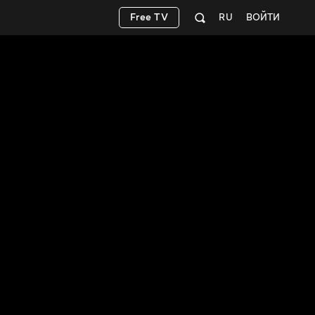
Free TV
RU
ВОЙТИ