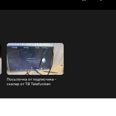
Посылочка от подписчика -
Больно смотреть.
скалер от ТВ Telefunken
Деформированная упаков
битые лампы CCFL .