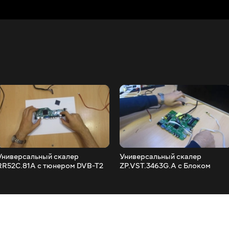
Универсальный скалер
Универсальный скалер
RR52C.81A с тюнером DVB-T2
ZP.VST.3463G.A с Блоком
DVB-C
питания и LED драйвером