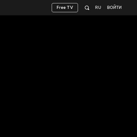
Free TV
RU
ВОЙТИ