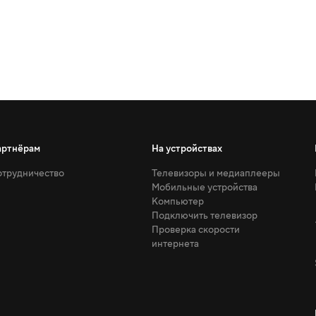
артнёрам
На устройствах
трудничество
Телевизоры и медиаплееры
Мобильные устройства
Компьютер
Подключить телевизор
Проверка скорости
интернета