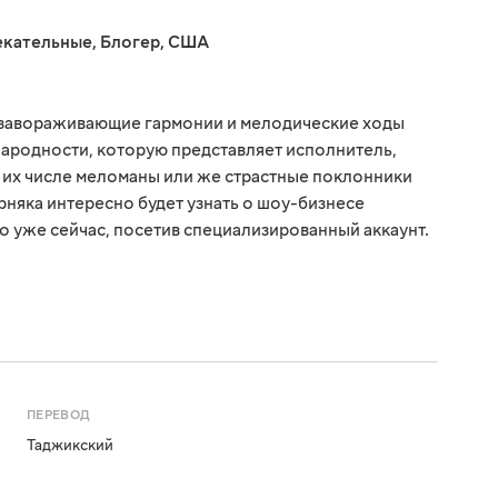
екательные
,
Блогер
,
США
е завораживающие гармонии и мелодические ходы
народности, которую представляет исполнитель,
В их числе меломаны или же страстные поклонники
рняка интересно будет узнать о шоу-бизнесе
о уже сейчас, посетив специализированный аккаунт.
ПЕРЕВОД
Таджикский