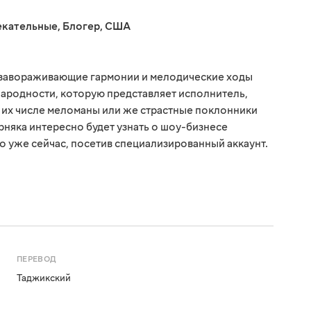
екательные
,
Блогер
,
США
е завораживающие гармонии и мелодические ходы
народности, которую представляет исполнитель,
В их числе меломаны или же страстные поклонники
рняка интересно будет узнать о шоу-бизнесе
о уже сейчас, посетив специализированный аккаунт.
ПЕРЕВОД
Таджикский