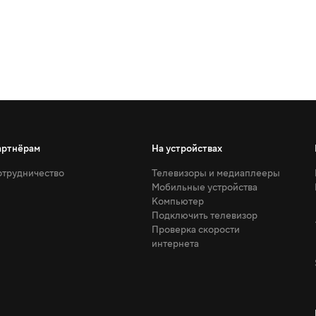
артнёрам
На устройствах
трудничество
Телевизоры и медиаплееры
Мобильные устройства
Компьютер
Подключить телевизор
Проверка скорости
интернета