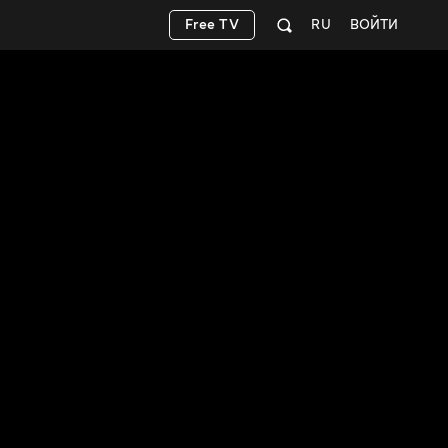
Free TV
RU
ВОЙТИ