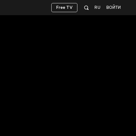
Free TV
RU
ВОЙТИ