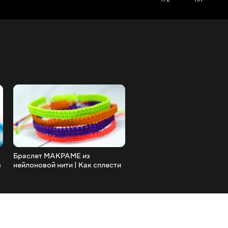
Браслет МАКРАМЕ из
Браслет КРУГОВОЙ РЫБ
з
нейлоновой нити | Как сплести
ХВОСТ из резинок на рог
браслет
без станка