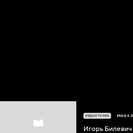
MGG
3.3
НЕДОСТУПЕН
Игорь Билевич