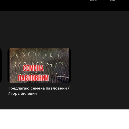
Предлагаю семена павловнии /
Как выглядят плодовые
Игорь Билевич
(цветочные) почки / Игор
Билевич