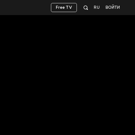
Free TV
RU
ВОЙТИ