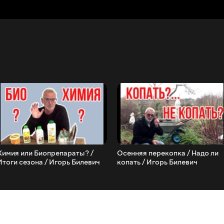
Химия или Биопрепараты? /
Осенняя перекопка / Надо ли
Итоги сезона / Игорь Билевич
копать / Игорь Билевич