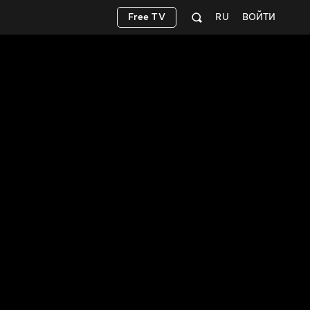
Free TV
RU
ВОЙТИ