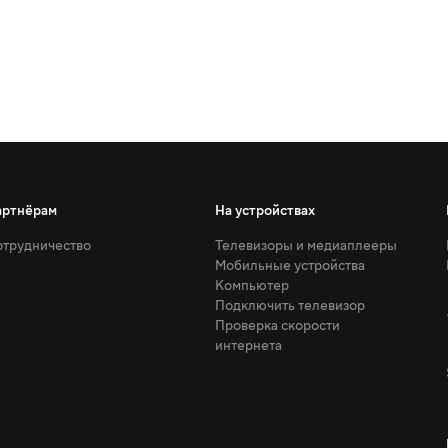
артнёрам
На устройствах
трудничество
Телевизоры и медиаплееры
Мобильные устройства
Компьютер
Подключить телевизор
Проверка скорости
интернета