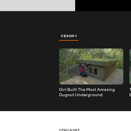
СЕЗОН 1
Girl Built The Most Amazing
Dugout Underground
Basement Shelter, Survival
Shelter Ideas
ОПИСАНИЕ