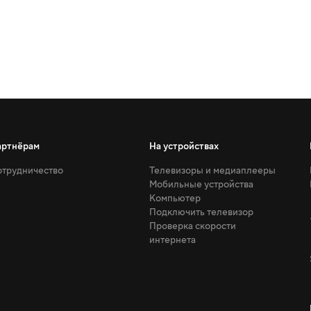
артнёрам
На устройствах
трудничество
Телевизоры и медиаплееры
Мобильные устройства
Компьютер
Подключить телевизор
Проверка скорости
интернета