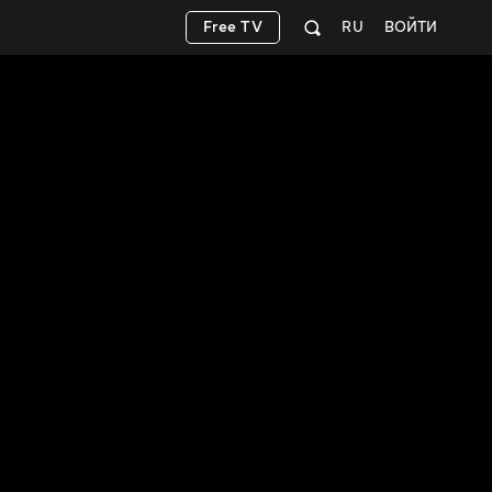
Free TV
RU
ВОЙТИ