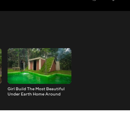
Girl Build The Most Beautiful
Girl Build The Most Amazi
Under Earth Home Around
Under Earth Home by Anc
Swimming Pool Decoration by
Skills
Ancient Skills