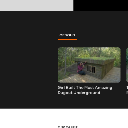
СЕЗОН 1
Girl Built The Most Amazing
Dugout Underground
Basement Shelter, Survival
Shelter Ideas
ОПИСАНИЕ