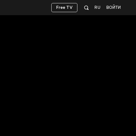
Free TV
RU
ВОЙТИ