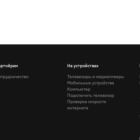
артнёрам
На устройствах
трудничество
Телевизоры и медиаплееры
Мобильные устройства
Компьютер
Подключить телевизор
Проверка скорости
интернета