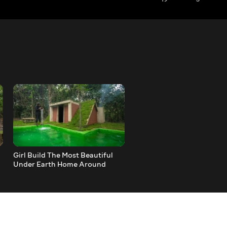
Girl Build The Most Beautiful
Girl Build The Most Amazi
Under Earth Home Around
Under Earth Home by Anc
Swimming Pool Decoration by
Skills
Ancient Skills