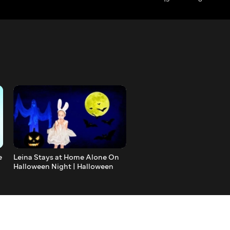
e
Leina Stays at Home Alone On
Leina and Kids Songs
Halloween Night | Halloween
Compilation | Kids Songs
Story for Kids