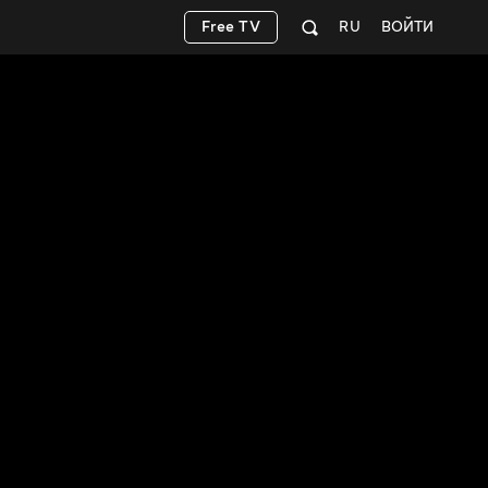
Free TV
RU
ВОЙТИ