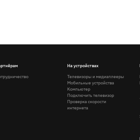
артнёрам
На устройствах
трудничество
Телевизоры и медиаплееры
Мобильные устройства
Компьютер
Подключить телевизор
Проверка скорости
интернета