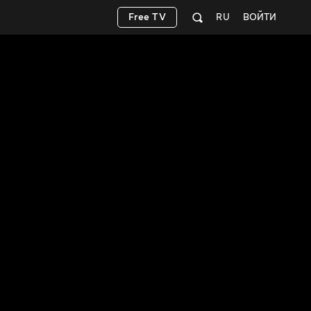
Free TV
RU
ВОЙТИ