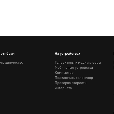
артнёрам
На устройствах
трудничество
Телевизоры и медиаплееры
Мобильные устройства
Компьютер
Подключить телевизор
Проверка скорости
интернета