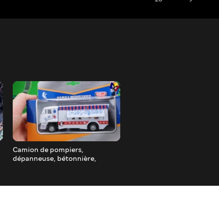
Camion de pompiers,
Jouets-voitures camion à
dépanneuse, bétonnière,
ordures grue de camion
camion à ordures. Cartoon et
excavatrice chargeur cami
déballage
benne basculante