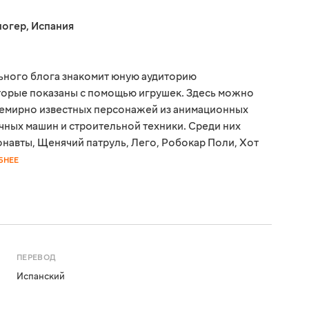
логер
,
Испания
ьного блога знакомит юную аудиторию
торые показаны с помощью игрушек. Здесь можно
семирно известных персонажей из анимационных
ичных машин и строительной техники. Среди них
онавты, Щенячий патруль, Лего, Робокар Поли, Хот
БНЕЕ
ПЕРЕВОД
Испанский