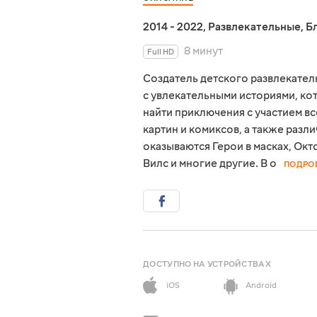
2014 - 2022
,
Развлекательные
,
Б
8 минут
Full HD
Создатель детского развлекател
с увлекательными историями, ко
найти приключения с участием в
картин и комиксов, а также разл
оказываются Герои в масках, Окт
Вилс и многие другие. В о
ПОДРО
ДОСТУПНО НА УСТРОЙСТВАХ
iOS
Android