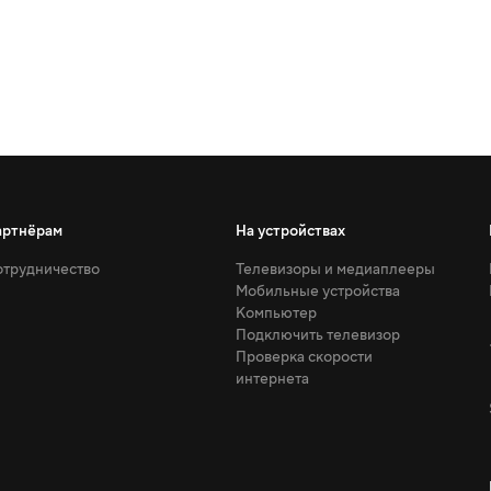
артнёрам
На устройствах
трудничество
Телевизоры и медиаплееры
Мобильные устройства
Компьютер
Подключить телевизор
Проверка скорости
интернета