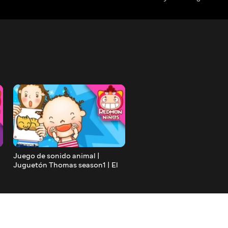
Juego de sonido animal |
Juego de aplausos | Jugu
Juguetón Thomas season1 | El
Thomas season1 | redmon
Sonido de los Animales |
Español | REDMON NiÑOS
REDMON NiÑOS