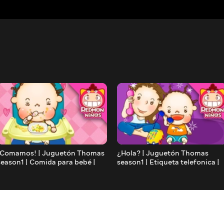
¡Comamos! | Juguetón Thomas
¿Hola? | Juguetón Thomas
season1 | Comida para bebé |
season1 | Etiqueta telefonica |
redmon Español | REDMON
redmon Español | REDMON
NiÑOS
NiÑOS