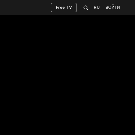
Free TV
RU
ВОЙТИ