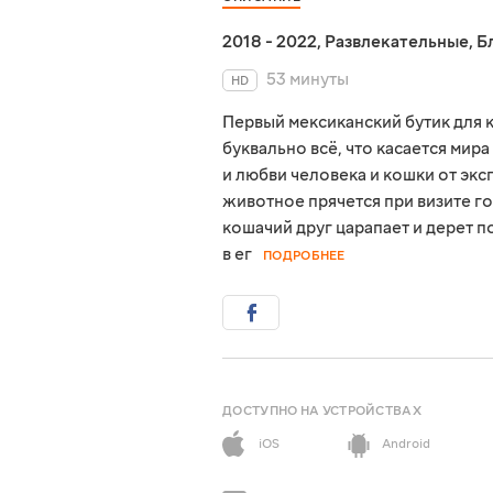
2018 - 2022
,
Развлекательные
,
Б
53 минуты
HD
Первый мексиканский бутик для ко
буквально всё, что касается мир
и любви человека и кошки от экс
животное прячется при визите гос
кошачий друг царапает и дерет по
в ег
ПОДРОБНЕЕ
ДОСТУПНО НА УСТРОЙСТВАХ
iOS
Android