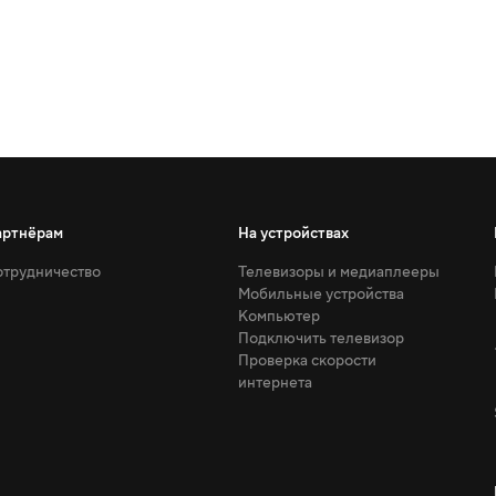
артнёрам
На устройствах
трудничество
Телевизоры и медиаплееры
Мобильные устройства
Компьютер
Подключить телевизор
Проверка скорости
интернета