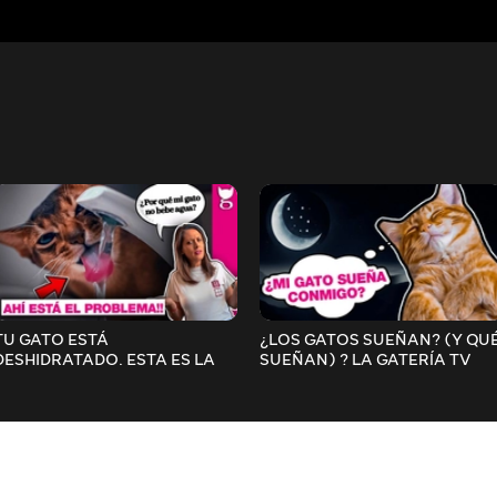
TU GATO ESTÁ
¿LOS GATOS SUEÑAN? (Y QU
DESHIDRATADO. ESTA ES LA
SUEÑAN) ? LA GATERÍA TV
RAZÓN ?? LA GATERÍA TV