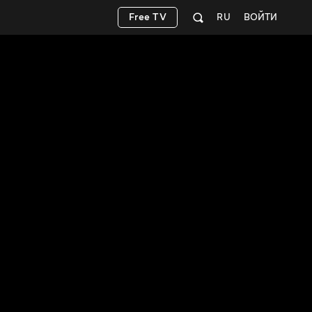
Free TV
RU
ВОЙТИ