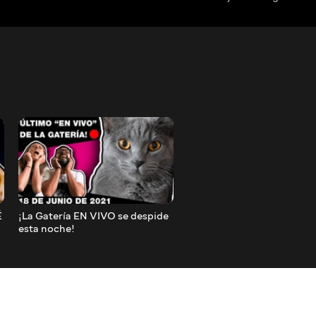
É
¡La Gatería EN VIVO se despide
NO TENGAS UN GATO CA
esta noche!
SIN VER ESTO ANTES ? L
GATERÍA TV