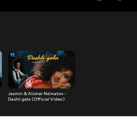
Jasmin & Alisher Ne'matov -
Jasmin va Eski Shahar -
Dashli gala (Official Video)
Stegresha (Official Music
Video)