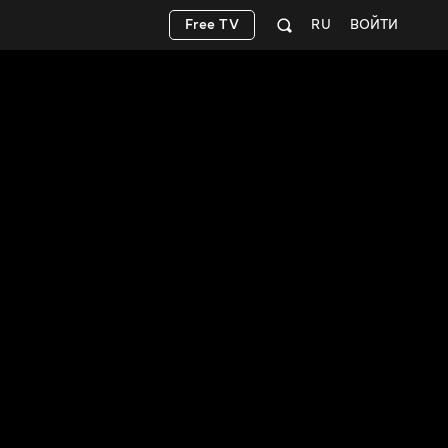
Free TV
RU
ВОЙТИ