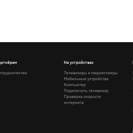
артнёрам
На устройствах
трудничество
Телевизоры и медиаплееры
Мобильные устройства
Компьютер
Подключить телевизор
Проверка скорости
интернета