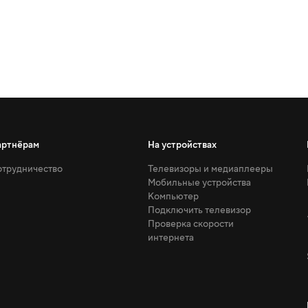
артнёрам
На устройствах
трудничество
Телевизоры и медиаплееры
Мобильные устройства
Компьютер
Подключить телевизор
Проверка скорости
интернета