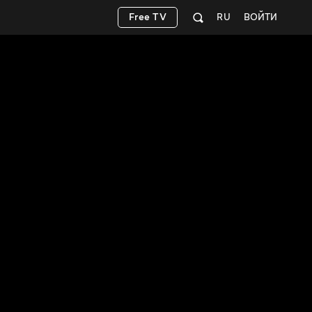
Free TV
RU
ВОЙТИ