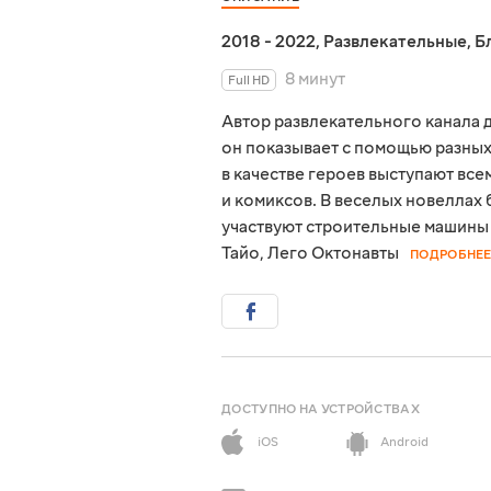
2018 - 2022
,
Развлекательные
,
Б
8 минут
Full HD
Автор развлекательного канала 
он показывает с помощью разных
в качестве героев выступают вс
и комиксов. В веселых новеллах 
участвуют строительные машины 
Тайо, Лего Октонавты
ПОДРОБНЕ
ДОСТУПНО НА УСТРОЙСТВАХ
iOS
Android