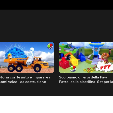
Storia con le auto e imparare i
Scolpiamo gli eroi della Paw
nomi veicoli da costruzione
Patrol dalla plastilina. Set per l
creatività dei bambini