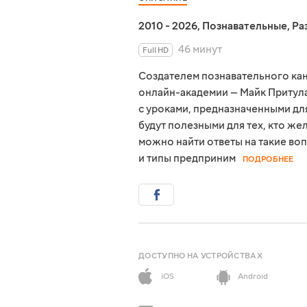
2010 - 2026
,
Познавательные
,
Ра
46 минут
Full HD
Создателем познавательного ка
онлайн-академии — Майк Притула
с уроками, предназначенными для
будут полезными для тех, кто же
можно найти ответы на такие воп
и типы предприним
ПОДРОБНЕЕ
ДОСТУПНО НА УСТРОЙСТВАХ
iOS
Android