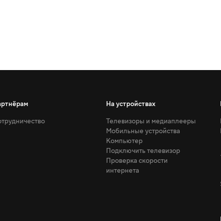
артнёрам
На устройствах
трудничество
Телевизоры и медиаплееры
Мобильные устройства
Компьютер
Подключить телевизор
Проверка скорости
интернета