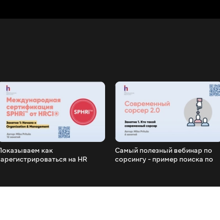
Показываем как
Самый полезный вебинар по
зарегистрироваться на HR
сорсингу - пример поиска по
сертификацию за 5 минут,
Facebook, Linkedin, примеры
также посмотрите, какие тесты
плагинов Chrome
будут