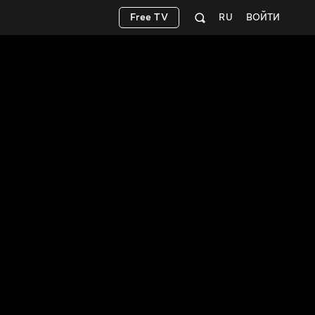
Free TV
RU
ВОЙТИ