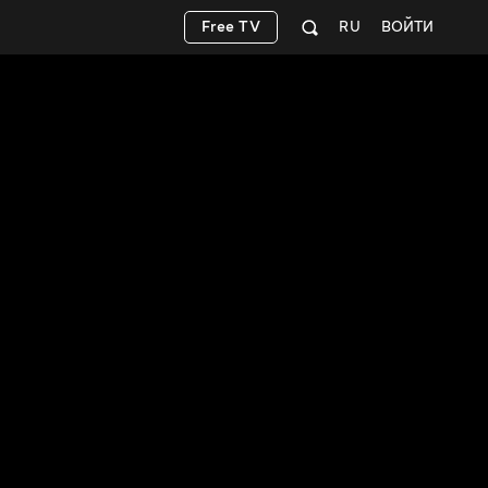
Free TV
RU
ВОЙТИ