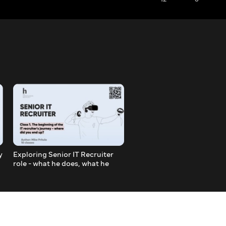
у
Exploring Senior IT Recruiter
Должность о которой мно
role - what he does, what he
мечтают в HR и лучший др
knows, how to become an IT
сотрудника - People Partn
Recruiter
Что делает и как?