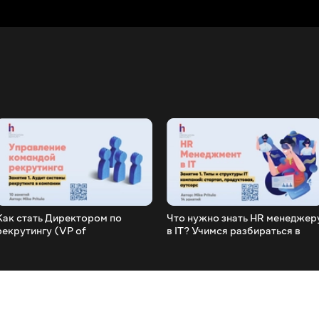
Как стать Директором по
Что нужно знать HR менеджер
рекрутингу (VP of
в IT? Учимся разбираться в
Recruitment)? Учимся
этой индустрии вместе
выстраивать рекрутинг с нуля.