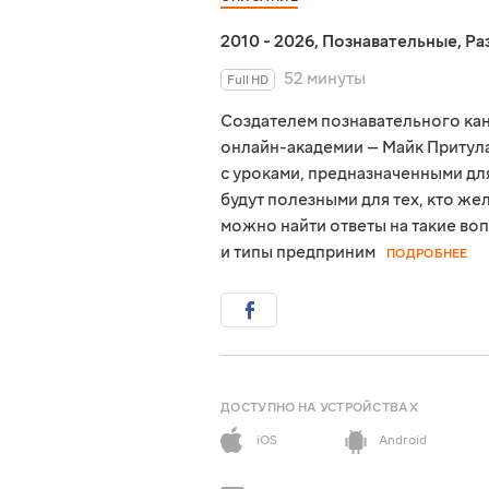
2010 - 2026
,
Познавательные
,
Ра
52 минуты
Full HD
Создателем познавательного ка
онлайн-академии — Майк Притула
с уроками, предназначенными для
будут полезными для тех, кто же
можно найти ответы на такие воп
и типы предприним
ПОДРОБНЕЕ
ДОСТУПНО НА УСТРОЙСТВАХ
iOS
Android