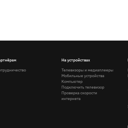
артнёрам
На устройствах
трудничество
Телевизоры и медиаплееры
Мобильные устройства
Компьютер
Подключить телевизор
Проверка скорости
интернета