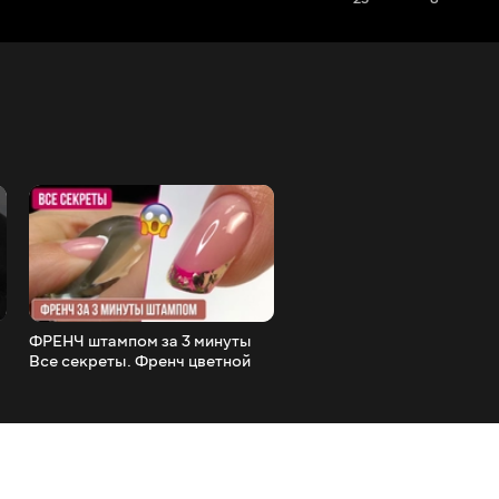
ФРЕНЧ штампом за 3 минуты
Как нарисовать одинаков
Все секреты. Френч цветной
френч. Френч гель лаком.
гель лаком.
Подробное объяснение.