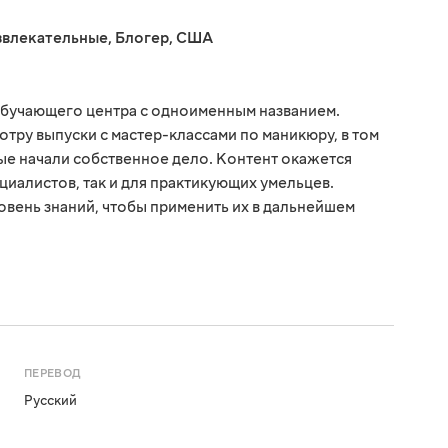
звлекательные
,
Блогер
,
США
бучающего центра с одноименным названием.
отру выпуски с мастер-классами по маникюру, в том
рые начали собственное дело. Контент окажется
циалистов, так и для практикующих умельцев.
овень знаний, чтобы применить их в дальнейшем
ПЕРЕВОД
Русский