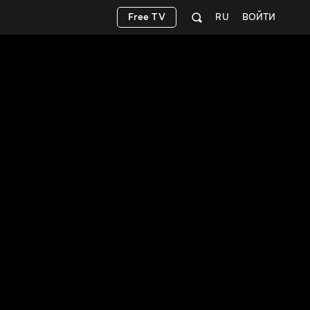
Free TV
RU
ВОЙТИ