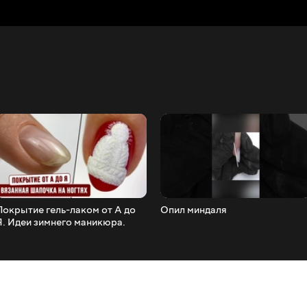
Покрытие гель-лаком от А до
Опил миндаля
Я. Идеи зимнего маникюра.
Вязанная шапочка на ногтях.