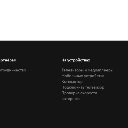
артнёрам
На устройствах
трудничество
Телевизоры и медиаплееры
Мобильные устройства
Компьютер
Подключить телевизор
Проверка скорости
интернета