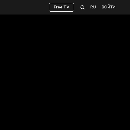
Free TV
RU
ВОЙТИ