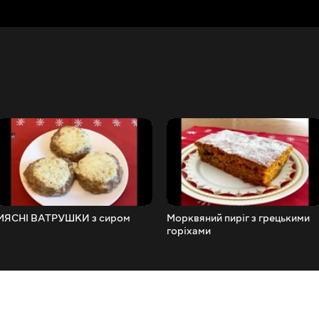
МЯСНІ ВАТРУШКИ з сиром
Морквяний пиріг з грецькими
горіхами