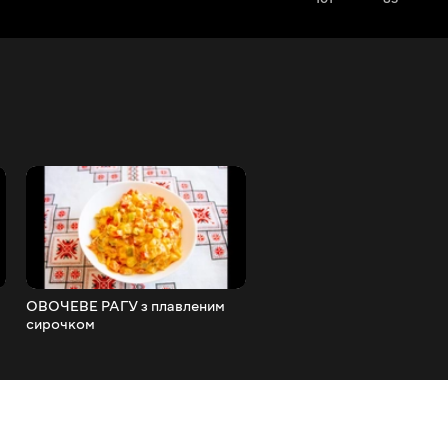
ОВОЧЕВЕ РАГУ з плавленим
СОУС З ПОРІЧОК для мяс
сирочком