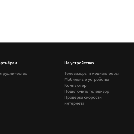
артнёрам
На устройствах
трудничество
Телевизоры и медиаплееры
Мобильные устройства
Компьютер
Подключить телевизор
Проверка скорости
интернета