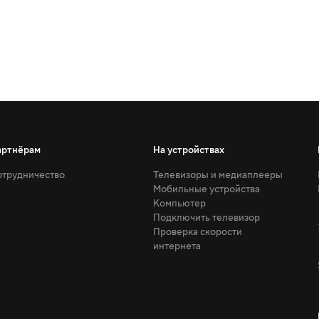
артнёрам
На устройствах
трудничество
Телевизоры и медиаплееры
Мобильные устройства
Компьютер
Подключить телевизор
Проверка скорости
интернета