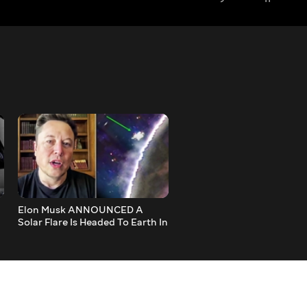
Elon Musk ANNOUNCED A
you have LESS than 72 hou
Solar Flare Is Headed To Earth In
4 Days