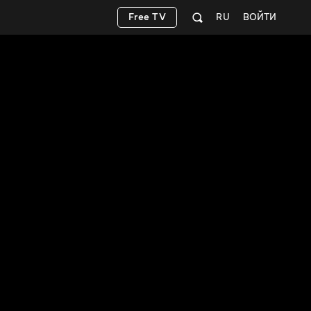
Free TV
RU
ВОЙТИ