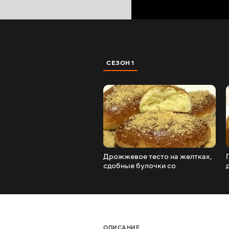
СЕЗОН 1
Дрожжевое тесто на желтках,
сдобные булочки со
штрейзелем/Yeast dough on
yolks
ОПИСАНИЕ