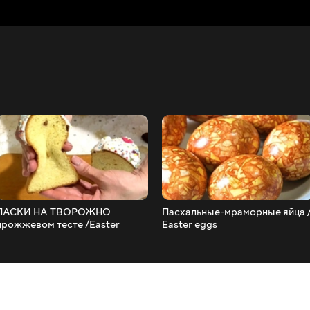
ПАСКИ НА ТВОРОЖНО
Пасхальные-мраморные яйца 
дрожжевом тесте /Easter
Easter eggs
cupcake.