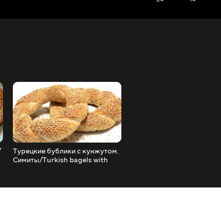
/
Турецкие бублики с кунжутом.
Постные палочки-сушка,
Симиты/Turkish bagels with
бублики/Lean sticks-dryi
sesame