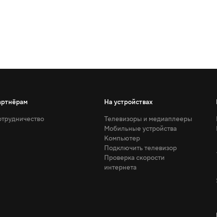
артнёрам
На устройствах
трудничество
Телевизоры и медиаплееры
Мобильные устройства
Компьютер
Подключить телевизор
Проверка скорости
интернета