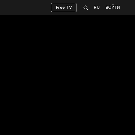
Free TV
RU
ВОЙТИ