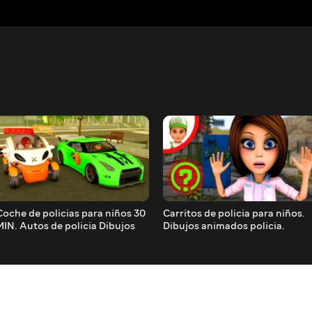
Coche de policias para niños 30
Carritos de policia para niños.
MIN. Autos de policia Dibujos
Dibujos animados policia.
animados infantiles Coches de
Coche de carreras para niños.
carreras