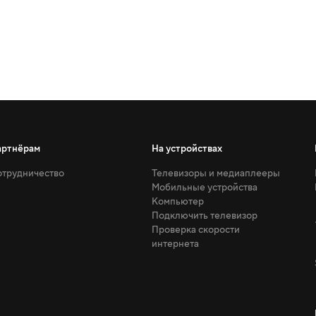
артнёрам
На устройствах
трудничество
Телевизоры и медиаплееры
Мобильные устройства
Компьютер
Подключить телевизор
Проверка скорости
интернета