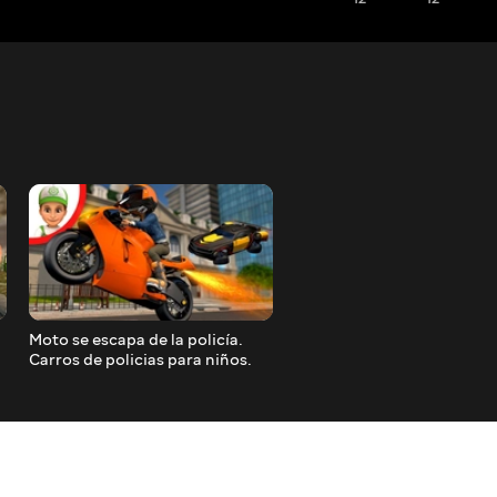
Moto se escapa de la policía.
Carros de policia para niño
Carros de policias para niños.
minutos. Auto policia infan
Auto policía. Dibujitos de autos
Autitos infantiles en españ