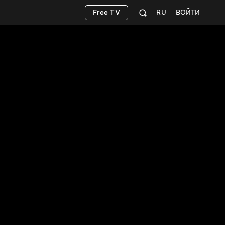
Free TV
RU
ВОЙТИ