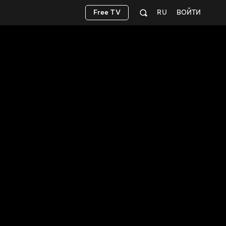
Free TV
RU
ВОЙТИ