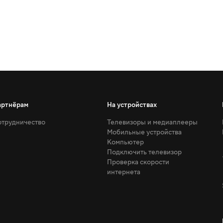
артнёрам
На устройствах
трудничество
Телевизоры и медиаплееры
Мобильные устройства
Компьютер
Подключить телевизор
Проверка скорости
интернета