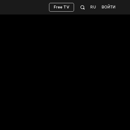
Free TV
RU
ВОЙТИ