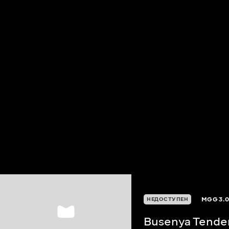
MGG
3.
НЕДОСТУПЕН
Busenya Tende