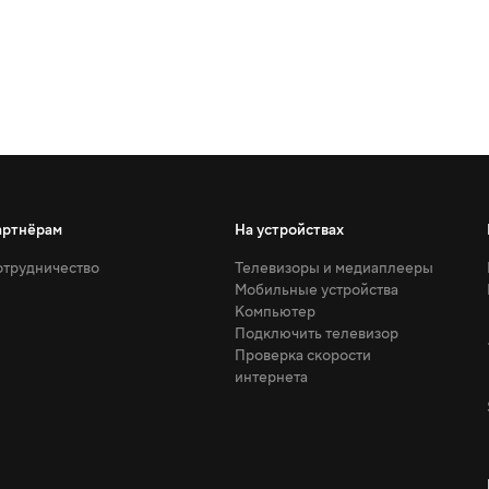
артнёрам
На устройствах
трудничество
Телевизоры и медиаплееры
Мобильные устройства
Компьютер
Подключить телевизор
Проверка скорости
интернета