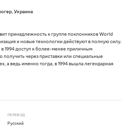
логер
,
Украина
ивит принадлежность к группе поклонников World
ризация и новые технологии действуют в полную силу.
, в 1994 доступ к более-менее приличным
 получить через приставки или специальные
х, а ведь именно тогда, в 1994 вышла легендарная
ПЕРЕВОД
Русский