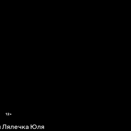
12+
 Лялечка Юля