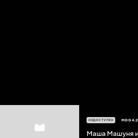
MGG
4.2
НЕДОСТУПЕН
Маша Машуня и