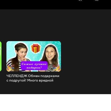
ЧЕЛЛЕНДЖ Обмен подарками
Огромная коллекция ласт
с подругой! Много вредной
Поделили в трейдах?
еды?