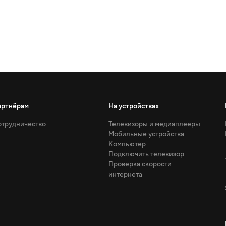
артнёрам
На устройствах
трудничество
Телевизоры и медиаплееры
Мобильные устройства
Компьютер
Подключить телевизор
Проверка скорости
интернета