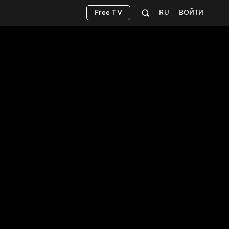
Free TV
RU
ВОЙТИ