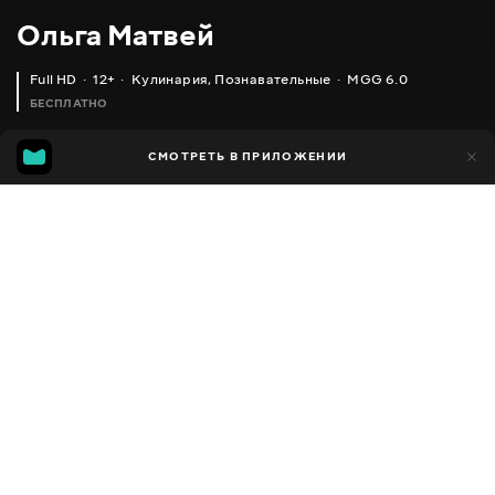
Ольга Матвей
Full HD
12+
Кулинария
,
Познавательные
MGG 6.0
БЕСПЛАТНО
MGG
1 тыс.
СМОТРЕТЬ В ПРИЛОЖЕНИИ
592
6.0
Добавлено в избранное
ПОДЕЛИТЬСЯ
Разное
Facebook
Скопировать ссылку
ВКУСНАЯ И СОЧНАЯ КУРИЦА В КЕФИРЕ
ОЧЕНЬ ПРОСТОЙ И ВКУСНЫЙ МЯСНОЙ ПИРОГ "УЛИТКА"
2013 - 2025
,
Украина
Кулинария
,
Познавательные
,
Блогер