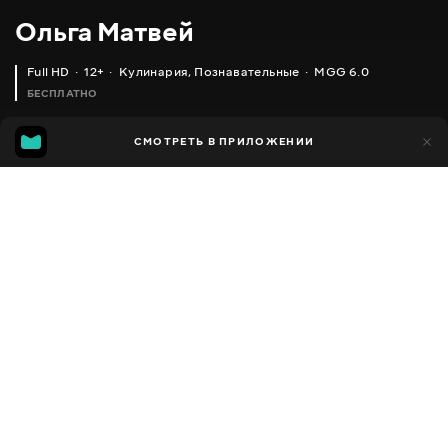
Ольга Матвей
Full HD
12+
Кулинария
,
Познавательные
MGG 6.0
БЕСПЛАТНО
MGG
1 тыс.
СМОТРЕТЬ В ПРИЛОЖЕНИИ
592
6.0
Добавлено в избранное
ПОДЕЛИТЬСЯ
Разное
Facebook
Скопировать ссылку
КАК ПРОСТО ПОЧИСТИТЬ РЫБУ И НЕ ИСПАЧКАТЬ ВСЮ КУХНЮ ЧЕШУЕЙ + РЕЦЕПТ
ЗАПЕЧЕННАЯ УТКА С ГРЕЧКОЙ (ОЧЕНЬ НЕЖНАЯ И СОЧНАЯ)
2013 - 2025
,
Украина
Кулинария
,
Познавательные
,
Блогер