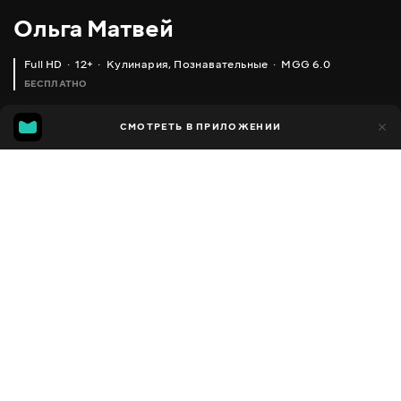
Ольга Матвей
Full HD
12+
Кулинария
,
Познавательные
MGG 6.0
БЕСПЛАТНО
MGG
1 тыс.
СМОТРЕТЬ В ПРИЛОЖЕНИИ
592
6.0
Добавлено в избранное
ПОДЕЛИТЬСЯ
Разное
Facebook
Скопировать ссылку
КАК ПРИГОТОВИТЬ ВКУСНЫЕ СУШИ ДОМА (ФИЛАДЕЛЬФИЯ, КАЛИФОРНИЯ, МОЙ ДОМАШНИЙ РЕЦЕПТ!)
КАК ВКУСНО ПРИГОТОВИТЬ МЯСО (ОЧЕНЬ НЕЖНОЕ И ВКУСНОЕ, БАБУШКИН РЕЦЕПТ)
2013 - 2025
,
Украина
Кулинария
,
Познавательные
,
Блогер