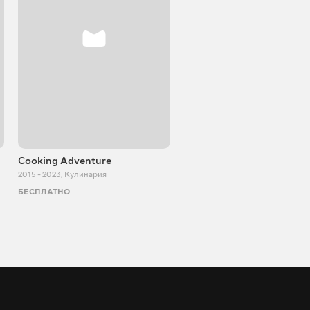
Cooking Adventure
Игорь Билевич
2015 - 2023
,
Кулинария
2011 - 2026
,
Познавательные
БЕСПЛАТНО
БЕСПЛАТНО