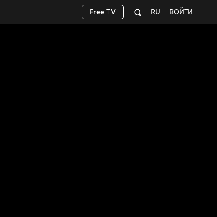
Free TV
RU
ВОЙТИ