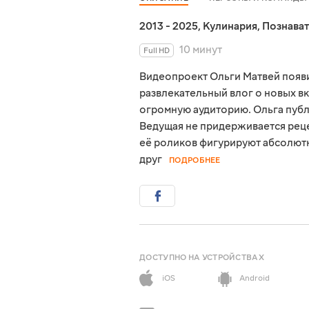
2013 - 2025
,
Кулинария
,
Познава
10 минут
Full HD
Видеопроект Ольги Матвей появил
развлекательный влог о новых вк
огромную аудиторию. Ольга пуб
Ведущая не придерживается реце
её роликов фигурируют абсолютн
друг
ПОДРОБНЕЕ
ДОСТУПНО НА УСТРОЙСТВАХ
iOS
Android