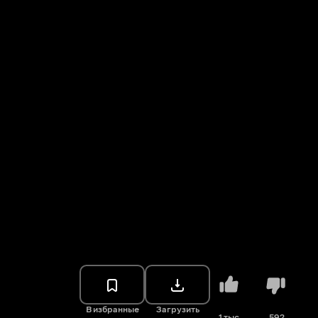
В избранные
Загрузить
1 тыс.
592