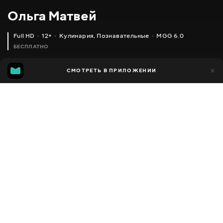
Ольга Матвей
Full HD
12+
Кулинария
,
Познавательные
MGG 6.0
БЕСПЛАТНО
MGG
1 тыс.
СМОТРЕТЬ В ПРИЛОЖЕНИИ
592
6.0
Добавлено в избранное
ПОДЕЛИТЬСЯ
Разное
Facebook
Скопировать ссылку
ОЧЕНЬ ПРОСТОЙ РУЛЕТ К ЧАЮ
ЯБЛОЧНЫЙ ТОРТ 'НЕБО НА ВКУС'
2013 - 2025
,
Украина
Кулинария
,
Познавательные
,
Блогер