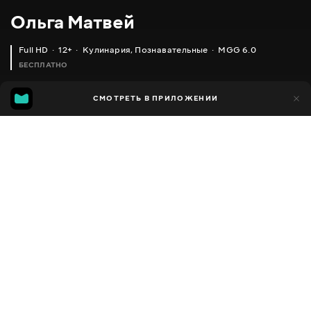
Ольга Матвей
Full HD
12+
Кулинария
,
Познавательные
MGG 6.0
БЕСПЛАТНО
MGG
1 тыс.
СМОТРЕТЬ В ПРИЛОЖЕНИИ
592
6.0
Добавлено в избранное
ПОДЕЛИТЬСЯ
Разное
Facebook
Скопировать ссылку
СЫРНИКИ - ОЧЕНЬ ВКУСНЫЕ И НЕЖНЫЕ, ПРОВЕРЕННЫЙ РЕЦЕПТ _ FARMER CHEESE PANCAKES, ENGLISH SUBTITLES
ТОРТ 'НАПОЛЕОН' С ЗАВАРНЫМ КРЕМОМ (ВКУСНЫЙ, ДОМАШНИЙ РЕЦЕПТ) NAPOLEON CAKE RECIPE, ENGLISH SUBTITLES
2013 - 2025
,
Украина
Кулинария
,
Познавательные
,
Блогер