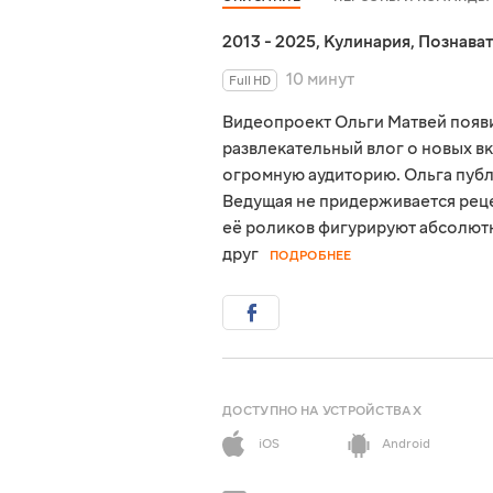
2013 - 2025
,
Кулинария
,
Познава
10 минут
Full HD
Видеопроект Ольги Матвей появил
развлекательный влог о новых вк
огромную аудиторию. Ольга пуб
Ведущая не придерживается реце
её роликов фигурируют абсолютн
друг
ПОДРОБНЕЕ
ДОСТУПНО НА УСТРОЙСТВАХ
iOS
Android