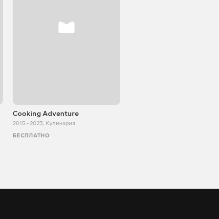
Cooking Adventure
Игорь Билевич
2015 - 2023
,
Кулинария
2011 - 2026
,
Познавательные
БЕСПЛАТНО
БЕСПЛАТНО