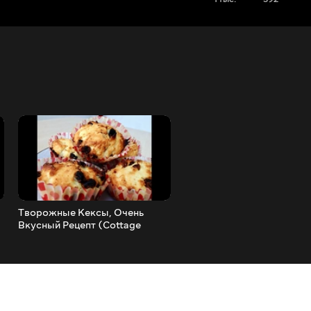
Творожные Кексы, Очень
Капкейки (Кексы) -
Вкусный Рецепт (Cottage
Обалденный Рецепт _ Ver
Cheese Cupcakes)
Tasty Cupcakes, English
Subtitles