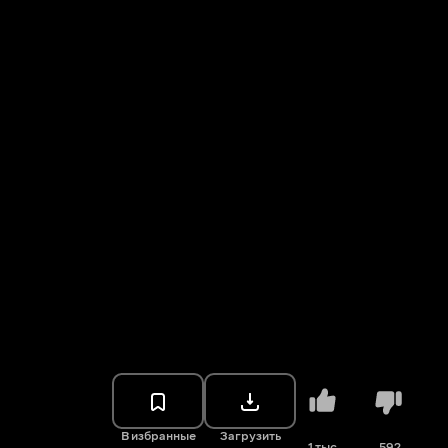
В избранные
Загрузить
1 тыс.
592