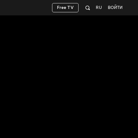
Free TV
RU
ВОЙТИ