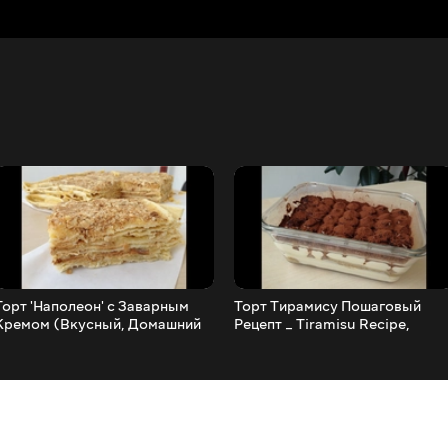
Торт 'Наполеон' с Заварным
Торт Тирамису Пошаговый
Кремом (Вкусный, Домашний
Рецепт _ Tiramisu Recipe,
Рецепт) Napoleon Cake Recipe,
English Subtitles)
English Subtitles