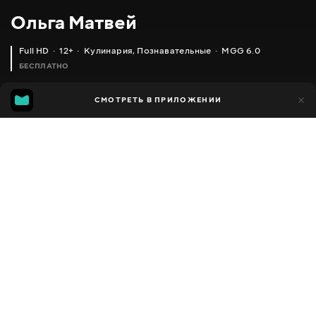
Ольга Матвей
Full HD
12+
Кулинария
,
Познавательные
MGG 6.0
БЕСПЛАТНО
MGG
1 тыс.
СМОТРЕТЬ В ПРИЛОЖЕНИИ
592
6.0
Добавлено в избранное
ПОДЕЛИТЬСЯ
Разное
Facebook
Скопировать ссылку
ПРОСТОЙ ПЕРЕКУС 'СЫРНЫЕ ТРУБОЧКИ'
ЛЕНИВЫЙ РАТАТУЙ (БАКЛАЖАНЫ В ДУХОВКЕ)
2013 - 2025
,
Украина
Кулинария
,
Познавательные
,
Блогер