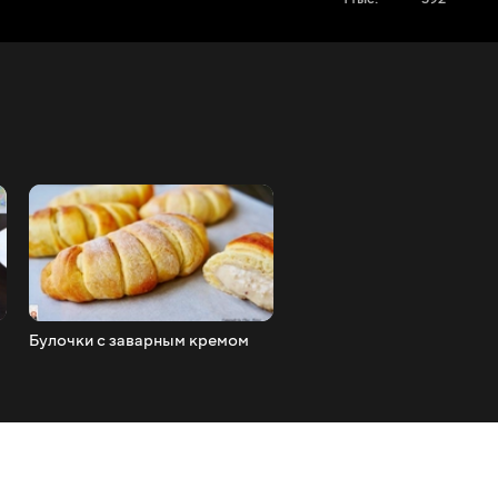
Булочки с заварным кремом
Рулет 'Тирамису' очень
НЕЖНЫЙ и ВКУСНЫЙ!!!