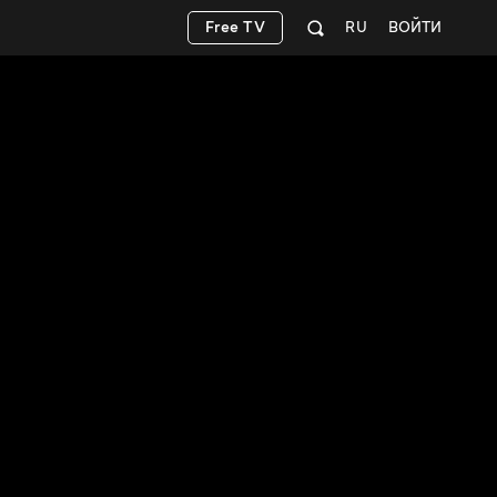
Free TV
RU
ВОЙТИ