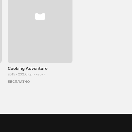
Cooking Adventure
Игорь Билевич
2015 - 2023
,
Кулинария
2011 - 2026
,
Познавательные
БЕСПЛАТНО
БЕСПЛАТНО