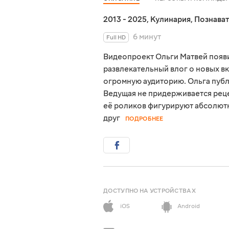
2013 - 2025
,
Кулинария
,
Познава
6 минут
Full HD
Видеопроект Ольги Матвей появил
развлекательный влог о новых вк
огромную аудиторию. Ольга пуб
Ведущая не придерживается реце
её роликов фигурируют абсолютн
друг
ПОДРОБНЕЕ
ДОСТУПНО НА УСТРОЙСТВАХ
iOS
Android