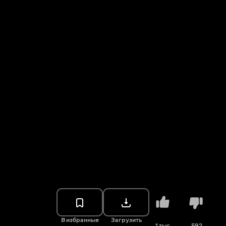
В избранные
Загрузить
1 тыс.
592